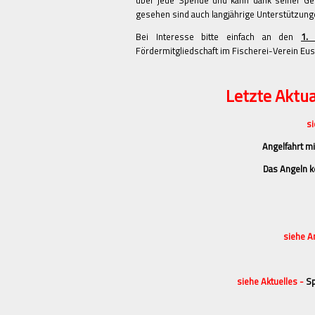
über jede Spende und kann dank seiner Geme
gesehen sind auch langjährige Unterstützunge
Bei Interesse bitte einfach an den
1. 
Fördermitgliedschaft im Fischerei-Verein Eusk
Letzte Aktua
si
Angelfahrt mi
Das Angeln k
siehe A
siehe Aktuelles -
Sp