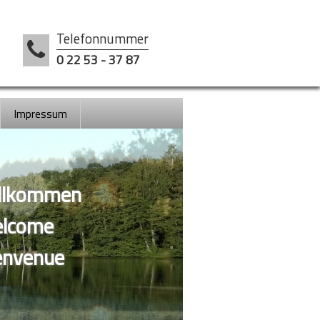
Telefonnummer
0 22 53 - 37 87
Impressum
llkommen
lcome
envenue