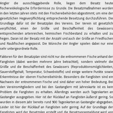
Angler die ausschlaggebende Rolle, liegen dem Besatz heute
fischereiökologische Erfordernisse zu Grunde. Die Besatzmaßnahmen wurden
in den letzten Jahren stets mit den Fischereibehörden abgestimmt, um eine der
gesetzlichen Hegeverpflichtung entsprechende Besetzung durchzuführen. Die
Grundlage dafür ist der Besatzplan des Vereins. Der Verein ist gesetzlich
verpflichtet, einen der Größe und Beschaffenheit des Gewässers
entsprechenden artenreichen, heimischen Fischbestand zu erhalten und zu
hegen. Daran ist der Besatz mit der Anzahl und auch der Größe an Friedfischen
und Raubfischen angepasst. Die Wünsche der Angler spielen dabei nur eine
sehr untergeordnete Rolle.
Faktoren für den Besatzplan sind nicht nur die entnommenen Fische anhand der
Fanglisten (dabei werden mehrere Jahre betrachtet), sondern vielmehr die
Größe und die Beschaffenheit des Gewässers (Reproduktionsmöglichkeiten,
Sauerstoffgehalt, Temperatur, Schwebstoffe) und einige weitere Punkte sowie
Erkenntnisse der oberen Fischereibehörde. Besonders die Fanglisten sind ein
Nachweis der entnommenen Fische und sind daher von hoher Bedeutung. Bei
den Vereinsmitgliedern und bei den Gastanglern mit Jahreskarte ist es kein
Problem die Fanglisten zu erhalten. Allerdings werden auch Tageskarten an
Gastangler ausgegeben. Hier ist der Rücklauf an Fanglisten äußerst gering. So
wurden in diesem Jahr bereits rund 900 Tageskarten an Gastangler abgegeben.
Leider ist hier der Rücklauf an Fanglisten sehr gering. Auf der Grundlage der
Fanglisten wird der Besatzplan erstellt und die Besatzvoranmeldung wird von