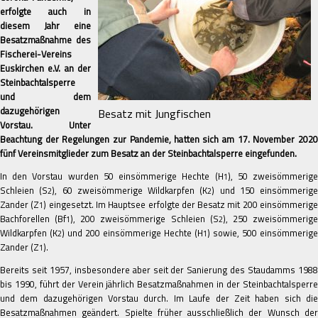
erfolgte auch in
diesem Jahr eine
Besatzmaßnahme des
Fischerei-Vereins
Euskirchen e.V. an der
Steinbachtalsperre
und dem
dazugehörigen
Besatz mit Jungfischen
Vorstau. Unter
Beachtung der Regelungen zur Pandemie, hatten sich am 17. November 2020
fünf Vereinsmitglieder zum Besatz an der Steinbachtalsperre eingefunden.
In den Vorstau wurden 50 einsömmerige Hechte (H
), 50 zweisömmerig
1
Schleien (S
), 60 zweisömmerige Wildkarpfen (K
) und 150 einsömmerige
2
2
Zander (Z
) eingesetzt. Im Hauptsee erfolgte der Besatz mit 200 einsömmerig
1
Bachforellen (Bf
), 200 zweisömmerige Schleien (S
), 250 zweisömmerig
1
2
Wildkarpfen (K
) und 200 einsömmerige Hechte (H
) sowie, 500 einsömmerige
2
1
Zander (Z
).
1
Bereits seit 1957, insbesondere aber seit der Sanierung des Staudamms 1988
bis 1990, führt der Verein jährlich Besatzmaßnahmen in der Steinbachtalsperre
und dem dazugehörigen Vorstau durch. Im Laufe der Zeit haben sich die
Besatzmaßnahmen geändert. Spielte früher ausschließlich der Wunsch der