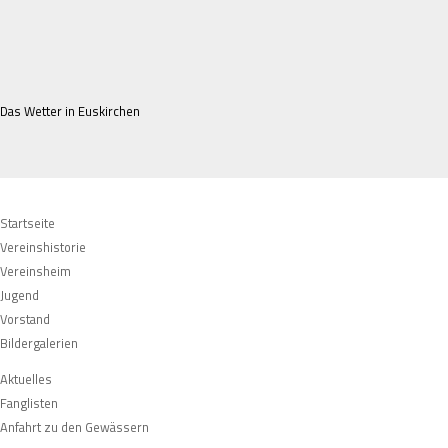
Das Wetter in Euskirchen
Navigation
Startseite
überspringen
Vereinshistorie
Vereinsheim
Jugend
Vorstand
Bildergalerien
Navigation
Aktuelles
überspringen
Fanglisten
Anfahrt zu den Gewässern