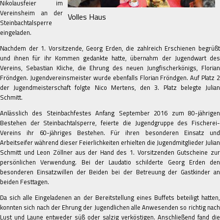
Nikolausfeier im
Vereinsheim an der
Volles Haus
Steinbachtalsperre
eingeladen.
Nachdem der 1. Vorsitzende, Georg Erden, die zahlreich Erschienen begrüßt
und ihnen für ihr Kommen gedankte hatte, übernahm der Jugendwart des
Vereins, Sebastian Kliche, die Ehrung des neuen Jungfischerkönigs, Florian
Fröndgen. Jugendvereinsmeister wurde ebenfalls Florian Fröndgen. Auf Platz 2
der Jugendmeisterschaft folgte Nico Mertens, den 3. Platz belegte Julian
Schmitt.
Anlässlich des Steinbachfestes Anfang September 2016 zum 80-jährigen
Bestehen der Steinbachtalsperre, feierte die Jugendgruppe des Fischerei-
Vereins ihr 60-jähriges Bestehen. Für ihren besonderen Einsatz und
Arbeitseifer während dieser Feierlichkeiten erhielten die Jugendmitglieder Julian
Schmitt und Leon Zöllner aus der Hand des 1. Vorsitzenden Gutscheine zur
persönlichen Verwendung. Bei der Laudatio schilderte Georg Erden den
besonderen Einsatzwillen der Beiden bei der Betreuung der Gastkinder an
beiden Festtagen.
Da sich alle Eingeladenen an der Bereitstellung eines Buffets beteiligt hatten,
konnten sich nach der Ehrung der Jugendlichen alle Anwesenden so richtig nach
Lust und Laune entweder süß oder salzig verköstigen. Anschließend fand die