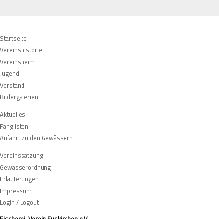
Navigation
Startseite
überspringen
Vereinshistorie
Vereinsheim
Jugend
Vorstand
Bildergalerien
Navigation
Aktuelles
überspringen
Fanglisten
Anfahrt zu den Gewässern
Navigation
Vereinssatzung
überspringen
Gewässerordnung
Erläuterungen
Impressum
Login / Logout
Fischerei-Verein Euskirchen e.V.